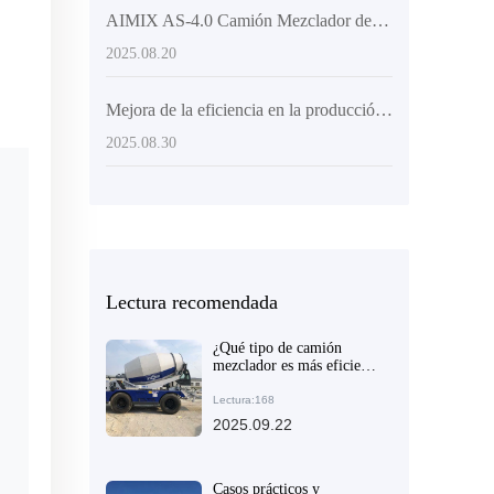
AIMIX AS-4.0 Camión Mezclador de Concreto Autoalimentado: Diseño Innovador y Ventajas Competitivas Internacionales
2025.08.20
Mejora de la eficiencia en la producción de hormigón: ventajas de los camiones mezcladores con carga superior en proyectos de infraestructura
2025.08.30
Lectura recomendada
¿Qué tipo de camión
mezclador es más eficiente
en proyectos de
construcción pequeños en
Lectura:168
zonas montañosas?
2025.09.22
Casos prácticos y