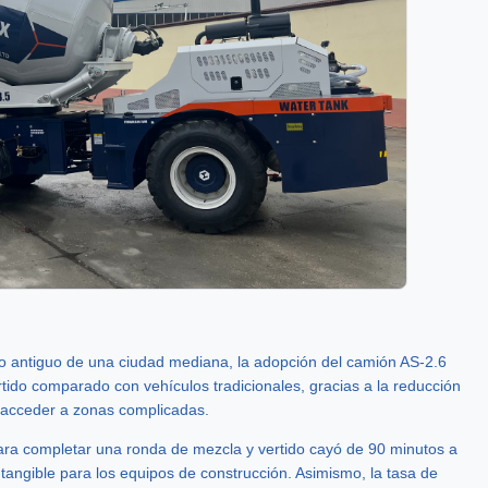
io antiguo de una ciudad mediana, la adopción del camión AS-2.6
rtido comparado con vehículos tradicionales, gracias a la reducción
a acceder a zonas complicadas.
para completar una ronda de mezcla y vertido cayó de 90 minutos a
tangible para los equipos de construcción. Asimismo, la tasa de