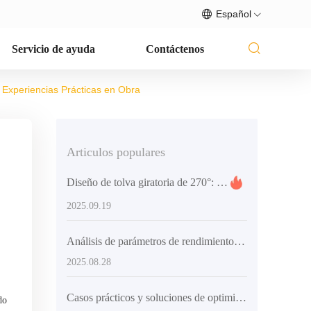
Español
Servicio de ayuda
Contáctenos
 Experiencias Prácticas en Obra
Articulos populares
Diseño de tolva giratoria de 270°: cómo aumenta la eficiencia en la colocación de concreto
2025.09.19
Análisis de parámetros de rendimiento y selección de equipos de mezcla de hormigón para proyectos internacionales
2025.08.28
Casos prácticos y soluciones de optimización para la selección de equipos de mezclado de concreto en proyectos de construcción de gran y mediano tamaño
do