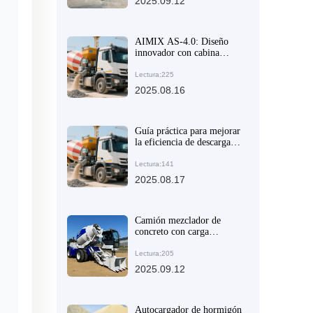
2025.09.12
Superior y Equipos
Tradicionales
AIMIX AS-4.0: Diseño
innovador con cabina
delantera y chasis
articulado para mayor
Lectura:225
eficiencia en obra
2025.08.16
Guía práctica para mejorar
la eficiencia de descarga
con el camion mezclador
AIMIX AS-4.0 y su
Lectura:141
tambor rotativo de 270
2025.08.17
grados
Camión mezclador de
concreto con carga
automática: solución ideal
para obras rurales y
Lectura:205
urbanas
2025.09.12
Autocargador de hormigón