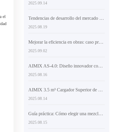
2025.09.14
a el
Tendencias de desarrollo del mercado global de camiones mezcladores de concreto autocargadores y análisis de los estándares técnicos de AIMIX
idad
2025.08.19
Mejorar la eficiencia en obras: caso práctico de camiones mezcladores autónomos en proyectos grandes y medianos
2025.09.02
AIMIX AS-4.0: Diseño innovador con cabina delantera y chasis articulado para mayor eficiencia en obra
2025.08.16
AIMIX 3.5 m³ Cargador Superior de Concreto: Flexibilidad y Eficiencia en la Descarga
2025.08.14
Guía práctica: Cómo elegir una mezcladora de concreto eficiente y flexible para satisfacer las necesidades de construcción en múltiples sitios
2025.08.15