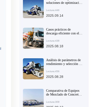
soluciones de optimización
para la selección de
equipos de mezclado de
Lectura:446
concreto en proyectos de
2025.09.14
construcción de gran y
mediano tamaño
Casos prácticos de
descarga eficiente con el
camión mezclador AIMIX
AS-4.0 en obras de
Lectura:438
construcción y carreteras
2025.08.18
d
medianas
Análisis de parámetros de
rendimiento y selección de
equipos de mezcla de
hormigón para proyectos
Lectura:456
internacionales
2025.08.28
Comparativa de Equipos
de Mezclado de Concreto:
Análisis de Productividad
y Costos entre Camiones
Lectura:309
Mezcladores con Carga