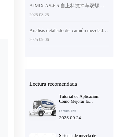
AIMIX AS-6.5 自上料搅拌车双螺旋系统实测表现与客户反馈汇总
2025.08.25
Análisis detallado del camión mezclador de concreto autoloading y su aplicación eficiente en proyectos de gran y mediano tamaño
2025.09.06
Lectura recomendada
Tutorial de Aplicación:
Cómo Mejorar la
Eficiencia en Vertidos con
el Tambor Mezclador
Lectura:156
Giratorio de 270°
2025.09.24
Sistema de mezcla de