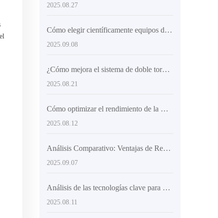
2025.08.27
s
Cómo elegir científicamente equipos de mezclado de concreto según el terreno de construcción y el tamaño del proyecto: Métodos y sugerencias prácticas
el
2025.09.08
¿Cómo mejora el sistema de doble tornillo de la hormigonera autocargable la eficiencia en proyectos de construcción a gran escala?
2025.08.21
Cómo optimizar el rendimiento de la mezcladora de concreto con chasis articulado y neumáticos de ingeniería
2025.08.12
Análisis Comparativo: Ventajas de Rendimiento y Aplicaciones de Camiones Mezcladores de Concreto con Carga Automática frente a Equipos Tradicionales
2025.09.07
Análisis de las tecnologías clave para mejorar la flexibilidad y la eficiencia de descarga de los mezcladores de concreto
2025.08.11