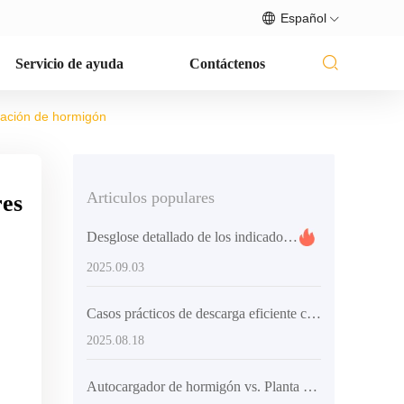
Español
Servicio de ayuda
Contáctenos
ocación de hormigón
Articulos populares
res
Desglose detallado de los indicadores de rendimiento clave de equipos de mezcla de concreto y requisitos de certificación de calidad para el mercado de exportación
2025.09.03
Casos prácticos de descarga eficiente con el camión mezclador AIMIX AS-4.0 en obras de construcción y carreteras medianas
2025.08.18
Autocargador de hormigón vs. Planta de mezclado fija: ¿Cuál es más adecuado para grandes obras?