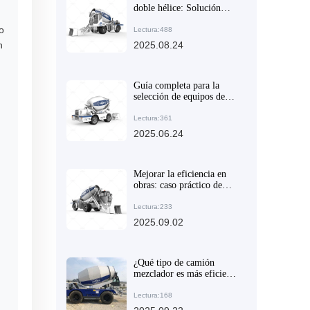
doble hélice: Solución
eficiente para la
o
homogeneización en
Lectura:488
grandes volúmenes de
n
2025.08.24
concreto
Guía completa para la
selección de equipos de
mezcla de hormigón
Lectura:361
2025.06.24
Mejorar la eficiencia en
obras: caso práctico de
camiones mezcladores
autónomos en proyectos
Lectura:233
grandes y medianos
2025.09.02
¿Qué tipo de camión
mezclador es más eficiente
en proyectos de
construcción pequeños en
Lectura:168
zonas montañosas?