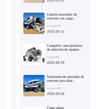
2025.09.22
Camión mezclador de
concreto con carga
automática: solución ideal
para obras rurales y
Lectura:205
urbanas
2025.09.12
Compartir casos prácticos
de selección de equipos de
mezclado de concreto en
diferentes condiciones de
Lectura:60
sitio de construcción
2025.08.29
Soluciones de mezclado de
concreto para altas
producciones:
Recomendación de equipos
Lectura:418
para proyectos medianos y
2025.09.04
grandes
Cómo elegir