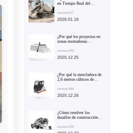
en Tiempo Real del
Mezclador Inteligente para
Mejorar la Calidad del
Lectura:217
Hormigón en Construcción
2026.01.18
Rural
¿Por qué los proyectos en
zonas montañosas
prefieren los equipos de
mezclado articulados? La
Lectura:253
experiencia de la industria
2025.12.25
te revela la verdad
¿Por qué la mezcladora de
2,6 metros cúbicos de
exportación es adecuada
para la construcción en
Lectura:364
terrenos no planos?
2025.12.26
Explicación de las ventajas
principales y escenarios de
aplicación
¿Cómo resolver los
desafíos de construcción
en zonas rurales
montañosas? Análisis del
Lectura:129
diseño del chasis