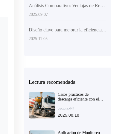
Análisis Comparativo: Ventajas de Rendimiento y Aplicaciones de Camiones Mezcladores de Concreto con Carga Automática frente a Equipos Tradicionales
2025.09.07
Diseño clave para mejorar la eficiencia del mezclado de concreto: Principios estructurales y aplicaciones prácticas
2025.11.05
Lectura recomendada
Casos prácticos de
descarga eficiente con el
camión mezclador AIMIX
AS-4.0 en obras de
Lectura:444
construcción y carreteras
2025.08.18
medianas
Aplicación de Monitoreo