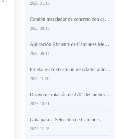
leva
2026.01.16
Camión mezclador de concreto con carga automática: solución ideal para obras rurales y urbanas
2025.09.12
Aplicación Eficiente de Camiones Mezcladores con Carga Superior en Proyectos Constructivos de Gran Escala
2025.09.11
Prueba real del camión mezclador autodescargable AIMIX AS-4.0: ¿Cuál es su secreto para operar con flexibilidad en espacios reducidos?
2025.11.20
Diseño de rotación de 270° del tambor de la betonera: cómo mejora la eficiencia en la colocación de concreto
2025.10.01
Guía para la Selección de Camiones Mezcladores de Tamaño Medio: Ventajas del Cabina Delantera y Chasis Articulado
2025.11.18