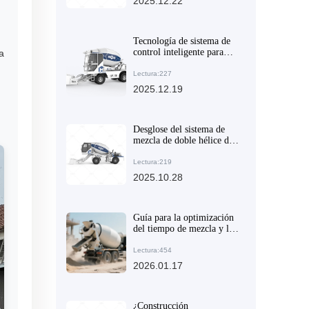
2025.12.22
articulado en camiones
mezcladores
Tecnología de sistema de
control inteligente para
a
mejorar la homogeneidad
de la mezcla de concreto
Lectura:227
2025.12.19
Desglose del sistema de
mezcla de doble hélice del
camión mezclador
autoloading: Ventajas
Lectura:219
técnicas para mejorar la
2025.10.28
eficiencia de mezcla de
concreto
Guía para la optimización
del tiempo de mezcla y la
mejora del orden de carga:
Métodos prácticos para
Lectura:454
resolver el problema de
2026.01.17
segregación de concreto en
la construcción rural
¿Construcción