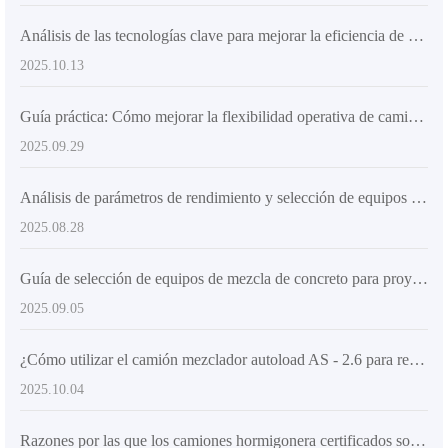
Análisis de las tecnologías clave para mejorar la eficiencia de descarga de mezcladoras de concreto: ventajas de chasis articulados y neumáticos de ingeniería
2025.10.13
Guía práctica: Cómo mejorar la flexibilidad operativa de camiones hormigonera mediante chasis articulado y neumáticos para ingeniería
2025.09.29
Análisis de parámetros de rendimiento y selección de equipos de mezcla de hormigón para proyectos internacionales
2025.08.28
Guía de selección de equipos de mezcla de concreto para proyectos de construcción de gran y mediano tamaño: Factores clave para satisfacer las demandas de alta producción y alta calidad
2025.09.05
¿Cómo utilizar el camión mezclador autoload AS - 2.6 para realizar la colocación rápida de hormigón en obras complejas?
2025.10.04
Razones por las que los camiones hormigonera certificados son populares en los mercados extranjeros