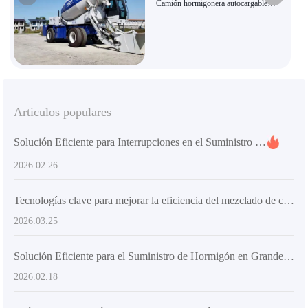
Camión hormigonera autocargable
AIMIX AS-5.5, camión mezclador y
transportador tres en uno de gran
capacidad de 5,5 m³, exportación de
equipos para construcción de carreteras
y puentes.
Articulos populares
Solución Eficiente para Interrupciones en el Suministro de Hormigón en Grandes Proyectos de Infraestructura: Análisis del Camión Mezclador Autocargable AS-5.5
2026.02.26
Tecnologías clave para mejorar la eficiencia del mezclado de concreto en obras pequeñas
2026.03.25
Solución Eficiente para el Suministro de Hormigón en Grandes Proyectos con Camiones Mezcladores Auto-Cargables AS-5.5
2026.02.18