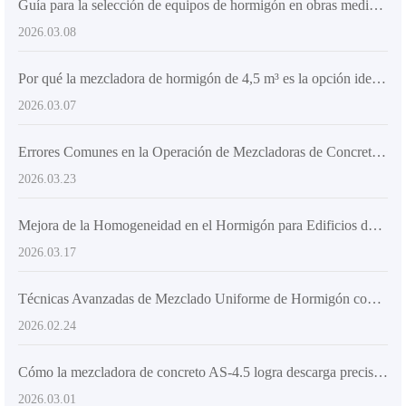
Guía para la selección de equipos de hormigón en obras medianas: evaluación de capacidad y rentabilidad de mezcladoras de 2–6 m³
2026.03.08
Por qué la mezcladora de hormigón de 4,5 m³ es la opción ideal para obras medianas en mercados internacionales
2026.03.07
Errores Comunes en la Operación de Mezcladoras de Concreto y Guía Práctica para su Uso Correcto en Edificaciones Altas
2026.03.23
Mejora de la Homogeneidad en el Hormigón para Edificios de Gran Altura con Estructura de Mezclado de Doble Hélice de Alta Potencia
2026.03.17
Técnicas Avanzadas de Mezclado Uniforme de Hormigón con el Camión Mezclador AS-5.5 para Optimizar la Calidad en Ingeniería
2026.02.24
Cómo la mezcladora de concreto AS-4.5 logra descarga precisa a 270 grados mediante estructura articulada y tecnología hidráulica
2026.03.01