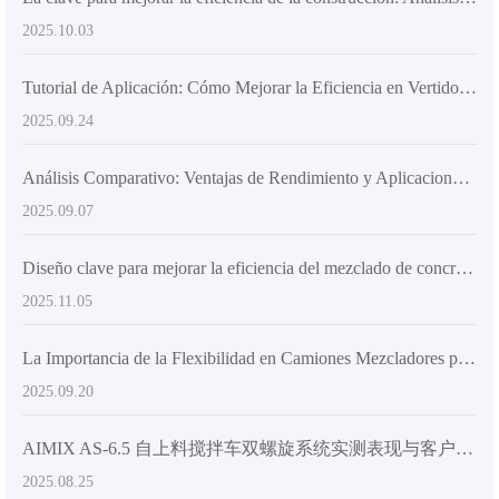
2025.10.03
Tutorial de Aplicación: Cómo Mejorar la Eficiencia en Vertidos con el Tambor Mezclador Giratorio de 270°
2025.09.24
Análisis Comparativo: Ventajas de Rendimiento y Aplicaciones de Camiones Mezcladores de Concreto con Carga Automática frente a Equipos Tradicionales
2025.09.07
Diseño clave para mejorar la eficiencia del mezclado de concreto: Principios estructurales y aplicaciones prácticas
2025.11.05
La Importancia de la Flexibilidad en Camiones Mezcladores para la Remodelación de Barrios Antiguos Urbanos: Experiencias Prácticas en Obra
2025.09.20
AIMIX AS-6.5 自上料搅拌车双螺旋系统实测表现与客户反馈汇总
2025.08.25