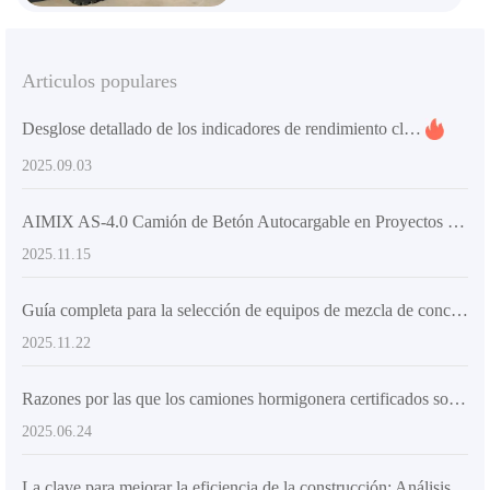
Articulos populares
Desglose detallado de los indicadores de rendimiento clave de equipos de mezcla de concreto y requisitos de certificación de calidad para el mercado de exportación
2025.09.03
AIMIX AS-4.0 Camión de Betón Autocargable en Proyectos de Construcción y Carreteras
2025.11.15
Guía completa para la selección de equipos de mezcla de concreto para casas rurales autoconstruidas: Guía práctica para mejorar la eficiencia de la construcción
2025.11.22
Razones por las que los camiones hormigonera certificados son populares en los mercados extranjeros
2025.06.24
La clave para mejorar la eficiencia de la construcción: Análisis completo del diseño de alta flexibilidad de los camiones mezcladores