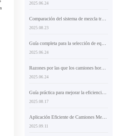
s
2025.06.24
an
Comparación del sistema de mezcla tradicional: ventajas clave del diseño de doble hélice en camiones mezcladores con carga automática
2025.08.23
Guía completa para la selección de equipos de mezcla de hormigón
2025.06.24
Razones por las que los camiones hormigonera certificados son populares en los mercados extranjeros
2025.06.24
Guía práctica para mejorar la eficiencia de descarga con el camion mezclador AIMIX AS-4.0 y su tambor rotativo de 270 grados
2025.08.17
Aplicación Eficiente de Camiones Mezcladores con Carga Superior en Proyectos Constructivos de Gran Escala
2025.09.11