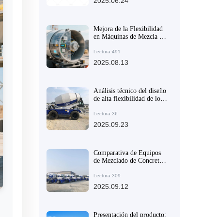
2025.06.24
Mejora de la Flexibilidad
en Máquinas de Mezcla de
Concreto y su Impacto en
la Eficiencia y Costos en
Lectura:491
Obra
2025.08.13
Análisis técnico del diseño
de alta flexibilidad de los
camiones mezcladores para
mejorar la eficiencia de la
Lectura:36
colocación de hormigón
2025.09.23
Comparativa de Equipos
de Mezclado de Concreto:
Análisis de Productividad
y Costos entre Camiones
Lectura:309
Mezcladores con Carga
2025.09.12
Superior y Equipos
Tradicionales
Presentación del producto: