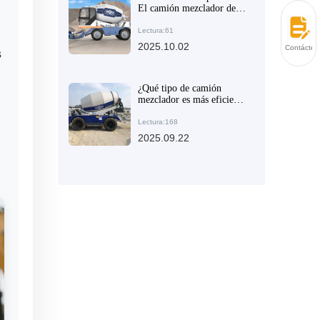
El camión mezclador de
concreto autoloading
AIMIX AS-2.6 con alta
Lectura:61
flexibilidad mejora la
2025.10.02
Contácten
s
eficiencia de la
construcción en el sitio de
obra
¿Qué tipo de camión
mezclador es más eficiente
en proyectos de
construcción pequeños en
Lectura:168
zonas montañosas?
2025.09.22