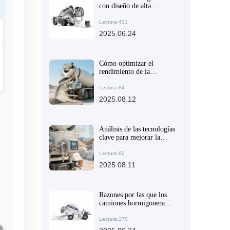
con diseño de alta
flexibilidad y guía de
aplicación en diferentes
Lectura:421
escenarios de construcción
2025.06.24
Cómo optimizar el
rendimiento de la
mezcladora de concreto
con chasis articulado y
Lectura:84
neumáticos de ingeniería
2025.08.12
o
Análisis de las tecnologías
clave para mejorar la
flexibilidad y la eficiencia
de descarga de los
Lectura:62
mezcladores de concreto
2025.08.11
Razones por las que los
camiones hormigonera
certificados son populares
en los mercados
Lectura:170
extranjeros