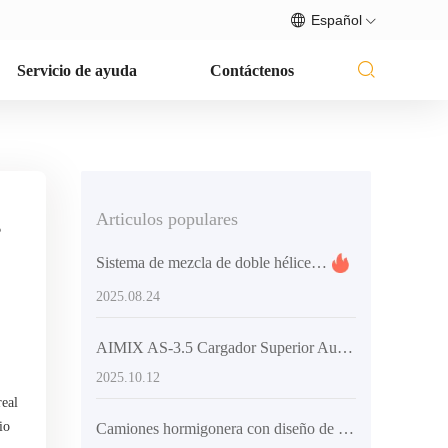
Español
Servicio de ayuda
Contáctenos
Articulos populares
s
Sistema de mezcla de doble hélice: Solución eficiente para la homogeneización en grandes volúmenes de concreto
2025.08.24
AIMIX AS-3.5 Cargador Superior Autónomo: Descarga Flexible y Alta Eficiencia para Proyectos Constructivos Extranjeros
2025.10.12
real
io
Camiones hormigonera con diseño de alta flexibilidad y guía de aplicación en diferentes escenarios de construcción