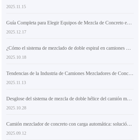
2025.11.15
Guía Completa para Elegir Equipos de Mezcla de Concreto en Construcción Rural: Mejora la Eficiencia y Calidad
2025.12.17
¿Cómo el sistema de mezclado de doble espiral en camiones mezcladores autodescargables mejora la eficiencia en grandes obras de construcción?
2025.10.18
Tendencias de la Industria de Camiones Mezcladores de Concreto con Auto-Carga y Ventajas Técnicas del AIMIX AS-4.5
2025.11.13
Desglose del sistema de mezcla de doble hélice del camión mezclador autoloading: Ventajas técnicas para mejorar la eficiencia de mezcla de concreto
2025.10.28
Camión mezclador de concreto con carga automática: solución ideal para obras rurales y urbanas
2025.09.12