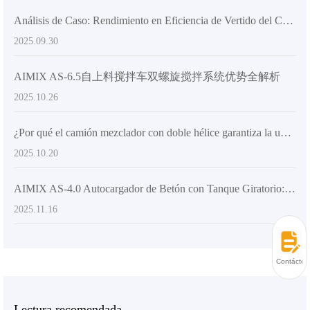
Análisis de Caso: Rendimiento en Eficiencia de Vertido del Camión Mezclador AS-2.6 en Entornos de Construcción Complejos
2025.09.30
AIMIX AS-6.5自上料搅拌车双螺旋搅拌系统优势全解析
2025.10.26
¿Por qué el camión mezclador con doble hélice garantiza la uniformidad del hormigón?
2025.10.20
AIMIX AS-4.0 Autocargador de Betón con Tanque Giratorio: Diseño Innovador y Flexibilidad en la Descarga
2025.11.16
Contácten
Lectura recomendada