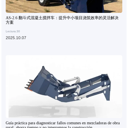
AS-2.6 翻斗式混凝土搅拌车：提升中小项目浇筑效率的灵活解决
方案
Lectura:30
2025.10.07
Guía práctica para diagnosticar fallos comunes en mezcladoras de obra
rural: ahorra tiempo y no interrumpas la construcción