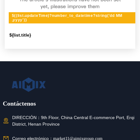
${(list.updateTime)?number_to_datetime?string('dd MM
,yyyy')}
${list.title}
Contáctenos
DIRECCIÓN：
9th Floor, China Central E-commerce Port, Erqi
District, Henan Province
Correo electrónico：
market11@aimixgroup.com