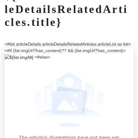
leDetailsRelatedArti
cles.title}
<#list articleDetails.articleDetailsRelatedArticles.articleList as list>
<#if (list.imgUrl?has_content)?? && (list.imgUrl?has_content)>
<#else>