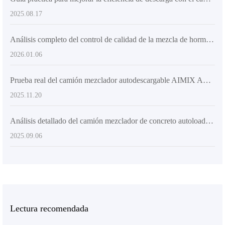
2025.08.17
Análisis completo del control de calidad de la mezcla de hormigón: Tecnologías clave para mejorar la resistencia y durabilidad del hormigón en la construcción rural
2026.01.06
Prueba real del camión mezclador autodescargable AIMIX AS-4.0: ¿Cuál es su secreto para operar con flexibilidad en espacios reducidos?
2025.11.20
Análisis detallado del camión mezclador de concreto autoloading y su aplicación eficiente en proyectos de gran y mediano tamaño
2025.09.06
Lectura recomendada