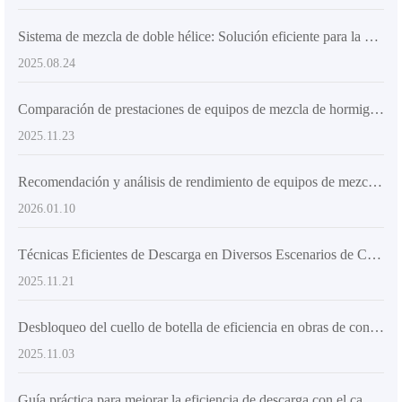
Sistema de mezcla de doble hélice: Solución eficiente para la homogeneización en grandes volúmenes de concreto
2025.08.24
Comparación de prestaciones de equipos de mezcla de hormigón eficientes: Desglose de modelos tradicionales y sistemas de control inteligentes
2025.11.23
Recomendación y análisis de rendimiento de equipos de mezcla de concreto inteligentes para la construcción rural
2026.01.10
Técnicas Eficientes de Descarga en Diversos Escenarios de Construcción: Aplicaciones desde Obras Viales hasta Edificios Altos
2025.11.21
Desbloqueo del cuello de botella de eficiencia en obras de construcción: ¿Cómo el tambor de mezcla giratorio de 270 grados reduce el costo de mano de obra en la descarga?
2025.11.03
Guía práctica para mejorar la eficiencia de descarga con el camion mezclador AIMIX AS-4.0 y su tambor rotativo de 270 grados