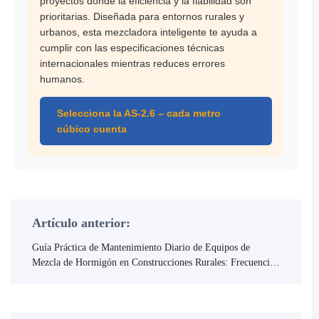
proyectos donde la eficiencia y la fiabilidad son
prioritarias. Diseñada para entornos rurales y
urbanos, esta mezcladora inteligente te ayuda a
cumplir con las especificaciones técnicas
internacionales mientras reduces errores
humanos.
Selecciona la AS-2.6 – cada metro
cúbico cuenta
Artículo anterior:
Guía Práctica de Mantenimiento Diario de Equipos de
Mezcla de Hormigón en Construcciones Rurales: Frecuencia
de Limpieza y Ciclo de Lubricación de Rodamientos