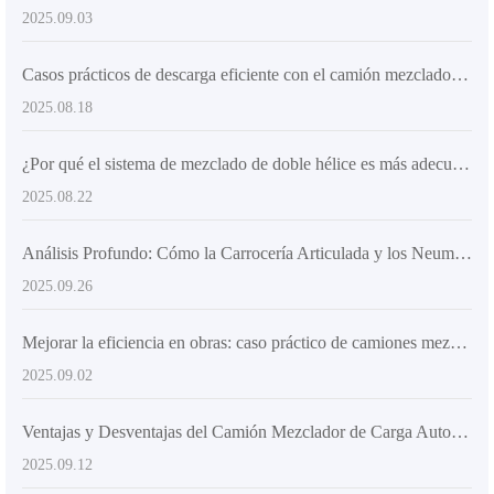
2025.09.03
Casos prácticos de descarga eficiente con el camión mezclador AIMIX AS-4.0 en obras de construcción y carreteras medianas
2025.08.18
¿Por qué el sistema de mezclado de doble hélice es más adecuado para las necesidades de mezclado de concreto de alta resistencia? - Compartición de conocimientos prácticos de la industria
2025.08.22
Análisis Profundo: Cómo la Carrocería Articulada y los Neumáticos de Ingeniería Mejoran la Flexibilidad de los Camiones Mecanizados
2025.09.26
Mejorar la eficiencia en obras: caso práctico de camiones mezcladores autónomos en proyectos grandes y medianos
2025.09.02
Ventajas y Desventajas del Camión Mezclador de Carga Automática frente al Camión Mezclador Tradicional
2025.09.12