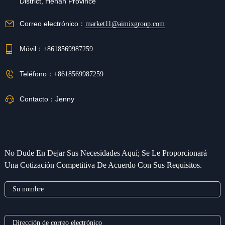
District, Henan Province
Correo electrónico：
market11@aimixgroup.com
Móvil：
+8618569987259
Teléfono：
+8618569987259
Contacto：
Jenny
No Dude En Dejar Sus Necesidades Aquí; Se Le Proporcionará
Una Cotización Competitiva De Acuerdo Con Sus Requisitos.