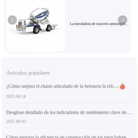
La mezcladora de concreto autocargable
de 4.5 metros cúbicos con alimentación
de alta eficiencia es adecuada para la
mezcla inteligente municipal urbana y
rural.
Articulos populares
¿Cómo mejora el chasis articulado de la betonera la eficiencia en obras urbanas reducidas? Guía técnica para operarios
2025.09.18
Desglose detallado de los indicadores de rendimiento clave de equipos de mezcla de concreto y requisitos de certificación de calidad para el mercado de exportación
2025.09.03
Cómo mejorar la eficiencia de construcción de los mezcladores de concreto: Análisis del diseño del chasis articulado y los neumáticos de ingeniería