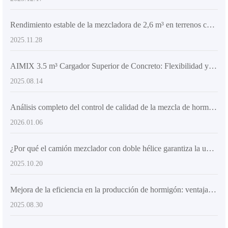
Rendimiento estable de la mezcladora de 2,6 m³ en terrenos complejos: Análisis de los principios técnicos y puntos clave de operación
2025.11.28
AIMIX 3.5 m³ Cargador Superior de Concreto: Flexibilidad y Eficiencia en la Descarga
2025.08.14
Análisis completo del control de calidad de la mezcla de hormigón: Tecnologías clave para mejorar la resistencia y durabilidad del hormigón en la construcción rural
2026.01.06
¿Por qué el camión mezclador con doble hélice garantiza la uniformidad del hormigón?
2025.10.20
Mejora de la eficiencia en la producción de hormigón: ventajas de los camiones mezcladores con carga superior en proyectos de infraestructura
2025.08.30