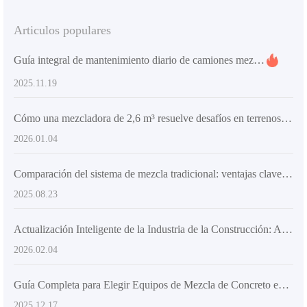
Articulos populares
Guía integral de mantenimiento diario de camiones mezcladores autoloaders para evitar atascos con materiales de alta viscosidad
2025.11.19
Cómo una mezcladora de 2,6 m³ resuelve desafíos en terrenos complejos para proyectos medianos
2026.01.04
Comparación del sistema de mezcla tradicional: ventajas clave del diseño de doble hélice en camiones mezcladores con carga automática
2025.08.23
Actualización Inteligente de la Industria de la Construcción: Análisis de las Ventajas de la Aplicación de la Mezcladora con Pantalla Táctil Inteligente en el Sitio de Construcción
2026.02.04
Guía Completa para Elegir Equipos de Mezcla de Concreto en Construcción Rural: Mejora la Eficiencia y Calidad
2025.12.17