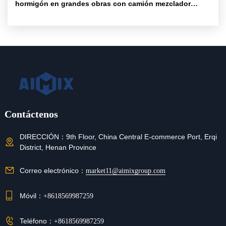
hormigón en grandes obras con camión mezclador
autocargable AS-5.5
Contáctenos
DIRECCIÓN：
9th Floor, China Central E-commerce Port, Erqi
District, Henan Province
Correo electrónico：
market11@aimixgroup.com
Móvil：
+8618569987259
Teléfono：
+8618569987259