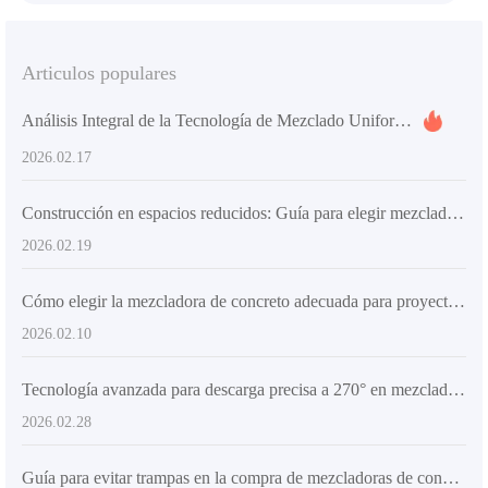
Articulos populares
Análisis Integral de la Tecnología de Mezclado Uniforme de Concreto y su Impacto en la Mejora de la Calidad Constructiva
2026.02.17
Construcción en espacios reducidos: Guía para elegir mezcladoras compactas de hormigón eficientes
2026.02.19
Cómo elegir la mezcladora de concreto adecuada para proyectos de construcción pequeños y medianos
2026.02.10
Tecnología avanzada para descarga precisa a 270° en mezcladoras de concreto con estructura articulada e hidráulica
2026.02.28
Guía para evitar trampas en la compra de mezcladoras de concreto: Desde el chasis articulado hasta los neumáticos de ingeniería, estos detalles determinan la adaptabilidad en el sitio