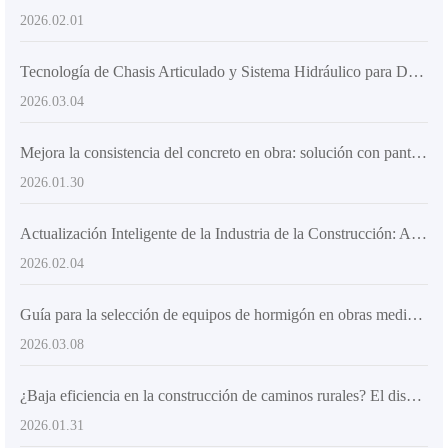
2026.02.01
Tecnología de Chasis Articulado y Sistema Hidráulico para Descarga Precisa Multángulo de 270° en Hormigoneras AS-4.5
2026.03.04
Mejora la consistencia del concreto en obra: solución con pantalla táctil HD y sistema de pesaje en tiempo real
2026.01.30
Actualización Inteligente de la Industria de la Construcción: Análisis de las Ventajas de la Aplicación de la Mezcladora con Pantalla Táctil Inteligente en el Sitio de Construcción
2026.02.04
Guía para la selección de equipos de hormigón en obras medianas: evaluación de capacidad y rentabilidad de mezcladoras de 2–6 m³
2026.03.08
¿Baja eficiencia en la construcción de caminos rurales? El diseño de carga hidráulica y suministro de agua automático hace que la mezcladora ahorre tiempo y sea segura
2026.01.31