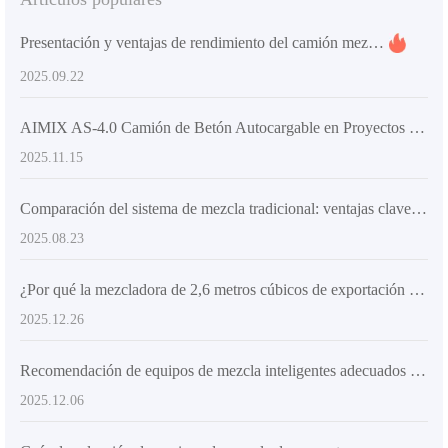
Presentación y ventajas de rendimiento del camión mezclador de concreto autoalimentado para proyectos de construcción grandes y medianos
2025.09.22
AIMIX AS-4.0 Camión de Betón Autocargable en Proyectos de Construcción y Carreteras
2025.11.15
Comparación del sistema de mezcla tradicional: ventajas clave del diseño de doble hélice en camiones mezcladores con carga automática
2025.08.23
¿Por qué la mezcladora de 2,6 metros cúbicos de exportación es adecuada para la construcción en terrenos no planos? Explicación de las ventajas principales y escenarios de aplicación
2025.12.26
Recomendación de equipos de mezcla inteligentes adecuados para el mercado internacional: una opción eficiente para garantizar la seguridad de la estructura de concreto
2025.12.06