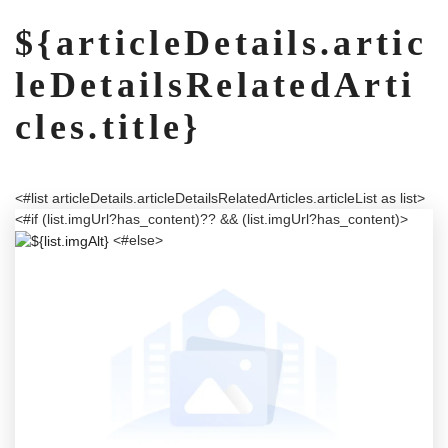
${articleDetails.artic
leDetailsRelatedArti
cles.title}
<#list articleDetails.articleDetailsRelatedArticles.articleList as list>
<#if (list.imgUrl?has_content)?? && (list.imgUrl?has_content)>
<#else>