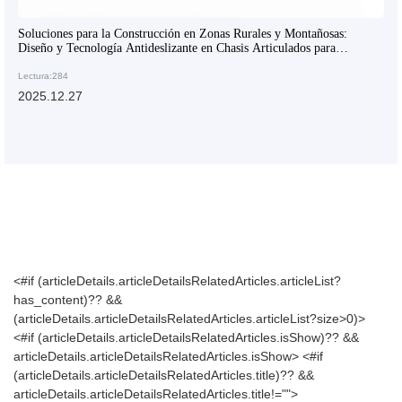
Soluciones para la Construcción en Zonas Rurales y Montañosas:
Diseño y Tecnología Antideslizante en Chasis Articulados para
Hormigoneras
Lectura:284
2025.12.27
<#if (articleDetails.articleDetailsRelatedArticles.articleList?
has_content)?? &&
(articleDetails.articleDetailsRelatedArticles.articleList?size>0)>
<#if (articleDetails.articleDetailsRelatedArticles.isShow)?? &&
articleDetails.articleDetailsRelatedArticles.isShow>
<#if
(articleDetails.articleDetailsRelatedArticles.title)?? &&
articleDetails.articleDetailsRelatedArticles.title!="">