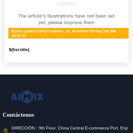
${(list.updateTime)?number_to_datetime?string('dd MM
,yyyy')}
${list.title}
Contáctenos
DIRECCIÓN：
9th Floor, China Central E-commerce Port, Erqi