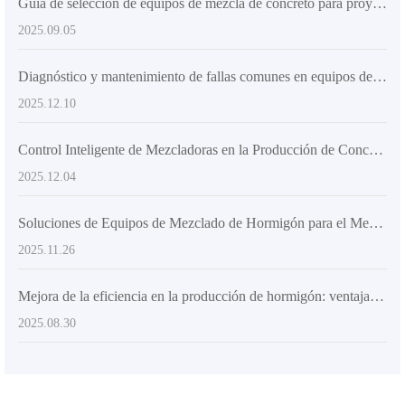
Guía de selección de equipos de mezcla de concreto para proyectos de construcción de gran y mediano tamaño: Factores clave para satisfacer las demandas de alta producción y alta calidad
2025.09.05
Diagnóstico y mantenimiento de fallas comunes en equipos de mezcla de concreto durante la construcción de viviendas rurales
2025.12.10
Control Inteligente de Mezcladoras en la Producción de Concreto: Análisis Práctico de Retroalimentación de Velocidad y Uniformidad de Mezcla
2025.12.04
Soluciones de Equipos de Mezclado de Hormigón para el Mercado de Exportación: Satisfaciendo las Necesidades Diversas de Viviendas Rurales y Proyectos Pequeños
2025.11.26
Mejora de la eficiencia en la producción de hormigón: ventajas de los camiones mezcladores con carga superior en proyectos de infraestructura
2025.08.30