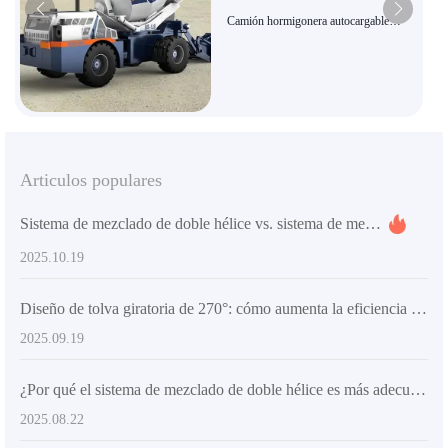
Camión hormigonera autocargable
AIMIX AS-1.8 | Alta eficiencia y
ahorro energético, apto para
infraestructura rural, con certificación de
exportación
Articulos populares
Sistema de mezclado de doble hélice vs. sistema de mezclado tradicional: ¿Cuál es más adecuado para proyectos de infraestructura en el extranjero?
2025.10.19
Diseño de tolva giratoria de 270°: cómo aumenta la eficiencia en la colocación de concreto
2025.09.19
¿Por qué el sistema de mezclado de doble hélice es más adecuado para las necesidades de mezclado de concreto de alta resistencia? - Compartición de conocimientos prácticos de la industria
2025.08.22