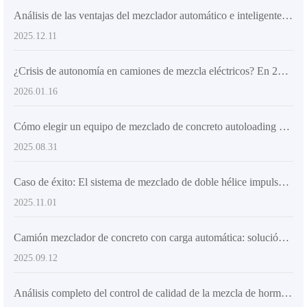
Análisis de las ventajas del mezclador automático e inteligente de concreto: una opción ideal para mejorar la homogeneidad del concreto y la eficiencia de la construcción
2025.12.11
¿Crisis de autonomía en camiones de mezcla eléctricos? En 2026, la autonomía supera los 260 km con soluciones de recarga innovadoras
2026.01.16
Cómo elegir un equipo de mezclado de concreto autoloading eficiente según el tamaño del proyecto: Guía técnica y de aplicación
2025.08.31
Caso de éxito: El sistema de mezclado de doble hélice impulsa el rendimiento eficiente del camión mezclador autoalimentado en la obra
2025.11.01
Camión mezclador de concreto con carga automática: solución ideal para obras rurales y urbanas
2025.09.12
Análisis completo del control de calidad de la mezcla de hormigón: Tecnologías clave para mejorar la resistencia y durabilidad del hormigón en la construcción rural