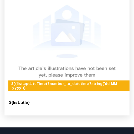
${(list.updateTime)?number_to_datetime?string('dd MM
,yyyy')}
${list.title}