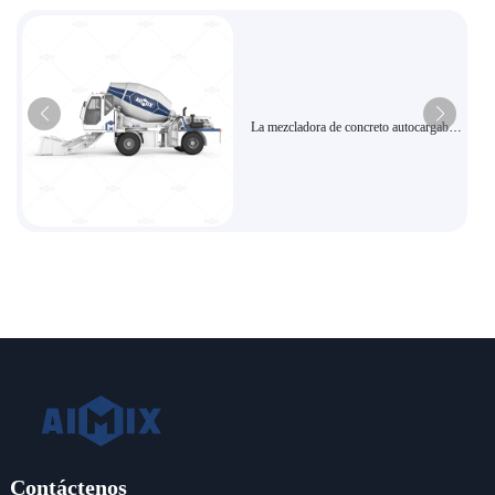
La mezcladora de concreto autocargable
de alta eficiencia AS-5.5 es adecuada
para proyectos grandes
Contáctenos