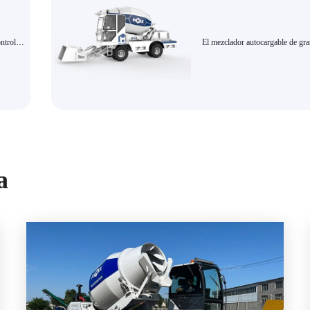
ntrol
El mezclador autocargable de gr
S-2.6
capacidad AS-6.5 es un equipo 
adecuada
construcción de descarga hidrául
eños
dosificación inteligente y altamen
eficiente.
a