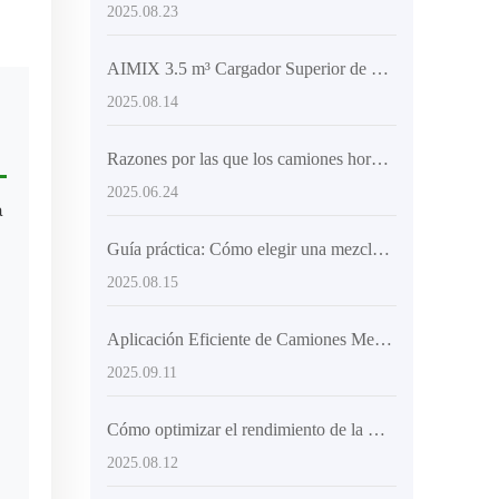
2025.08.23
AIMIX 3.5 m³ Cargador Superior de Concreto: Flexibilidad y Eficiencia en la Descarga
2025.08.14
Razones por las que los camiones hormigonera certificados son populares en los mercados extranjeros
2025.06.24
a
Guía práctica: Cómo elegir una mezcladora de concreto eficiente y flexible para satisfacer las necesidades de construcción en múltiples sitios
2025.08.15
Aplicación Eficiente de Camiones Mezcladores con Carga Superior en Proyectos Constructivos de Gran Escala
2025.09.11
Cómo optimizar el rendimiento de la mezcladora de concreto con chasis articulado y neumáticos de ingeniería
2025.08.12