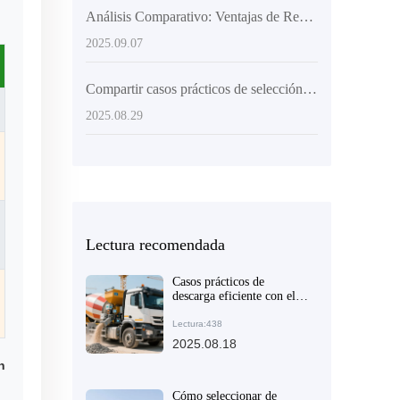
Análisis Comparativo: Ventajas de Rendimiento y Aplicaciones de Camiones Mezcladores de Concreto con Carga Automática frente a Equipos Tradicionales
2025.09.07
Compartir casos prácticos de selección de equipos de mezclado de concreto en diferentes condiciones de sitio de construcción
2025.08.29
Lectura recomendada
Casos prácticos de
descarga eficiente con el
camión mezclador AIMIX
AS-4.0 en obras de
Lectura:438
construcción y carreteras
2025.08.18
medianas
n
Cómo seleccionar de