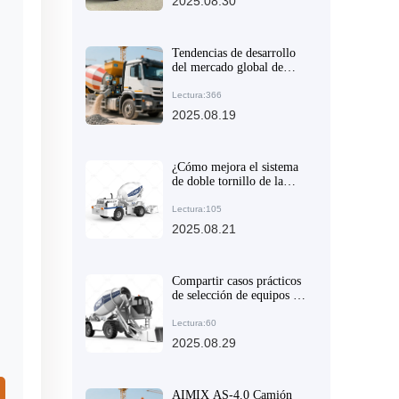
2025.08.30
proyectos de
infraestructura
Tendencias de desarrollo
del mercado global de
camiones mezcladores de
concreto autocargadores y
Lectura:366
análisis de los estándares
2025.08.19
técnicos de AIMIX
¿Cómo mejora el sistema
de doble tornillo de la
hormigonera autocargable
la eficiencia en proyectos
Lectura:105
de construcción a gran
2025.08.21
escala?
Compartir casos prácticos
de selección de equipos de
mezclado de concreto en
diferentes condiciones de
Lectura:60
sitio de construcción
2025.08.29
AIMIX AS-4.0 Camión