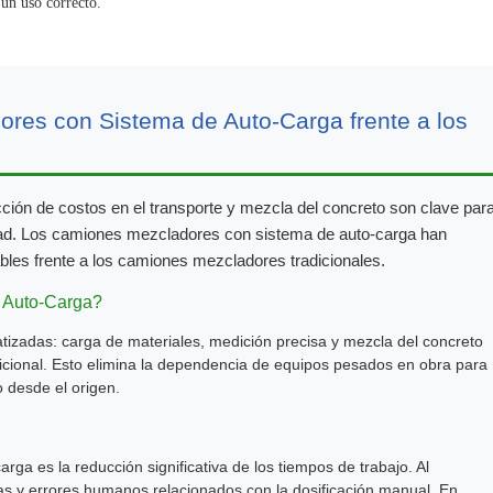
un uso correcto.
res con Sistema de Auto-Carga frente a los
ucción de costos en el transporte y mezcla del concreto son clave par
idad. Los camiones mezcladores con sistema de auto-carga han
bles frente a los camiones mezcladores tradicionales.
 Auto-Carga?
atizadas: carga de materiales, medición precisa y mezcla del concreto
cional. Esto elimina la dependencia de equipos pesados en obra para
o desde el origen.
rga es la reducción significativa de los tiempos de trabajo. Al
ras y errores humanos relacionados con la dosificación manual. En