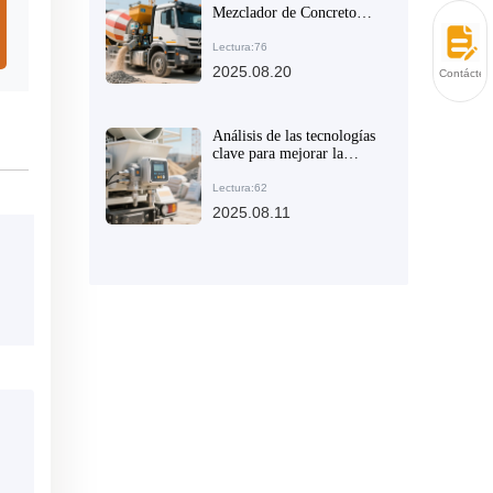
Mezclador de Concreto
Autoalimentado: Diseño
Innovador y Ventajas
Lectura:76
Competitivas
2025.08.20
Contácten
Internacionales
Análisis de las tecnologías
clave para mejorar la
flexibilidad y la eficiencia
de descarga de los
Lectura:62
mezcladores de concreto
2025.08.11