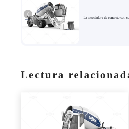
La mezcladora de concreto con co
inteligente de carga automática A
con mezcla de alta eficiencia es 
para la construcción rural y pequ
proyectos municipales.
Lectura relacionad