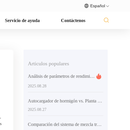
Español
Servicio de ayuda
Contáctenos
Articulos populares
Análisis de parámetros de rendimiento y selección de equipos de mezcla de hormigón para proyectos internacionales
2025.08.28
Autocargador de hormigón vs. Planta de mezclado fija: ¿Cuál es más adecuado para grandes obras?
2025.08.27
,
s
Comparación del sistema de mezcla tradicional: ventajas clave del diseño de doble hélice en camiones mezcladores con carga automática