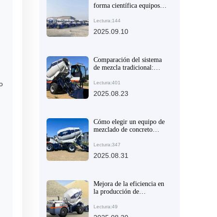
forma científica equipos
de mezcla de concreto para
proyectos grandes y
Lectura:144
medianos
2025.09.10
Comparación del sistema
de mezcla tradicional:
ventajas clave del diseño
de doble hélice en
o
Lectura:401
camiones mezcladores con
2025.08.23
carga automática
Cómo elegir un equipo de
mezclado de concreto
autoloading eficiente
según el tamaño del
Lectura:347
proyecto: Guía técnica y
2025.08.31
de aplicación
Mejora de la eficiencia en
la producción de
hormigón: ventajas de los
camiones mezcladores con
Lectura:49
carga superior en