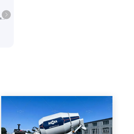
an
La mezcladora de concreto autoc
de
de alta eficiencia AS-5.5 es ade
ica por
para proyectos grandes
te