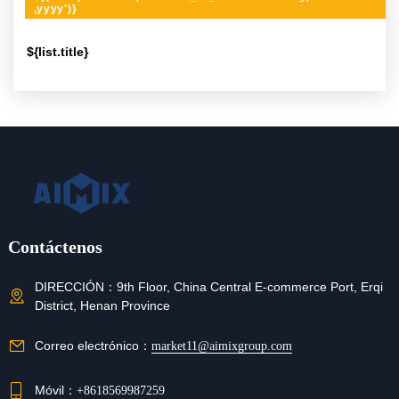
,yyyy')}
${list.title}
Contáctenos
DIRECCIÓN：
9th Floor, China Central E-commerce Port, Erqi
District, Henan Province
Correo electrónico：
market11@aimixgroup.com
Móvil：
+8618569987259