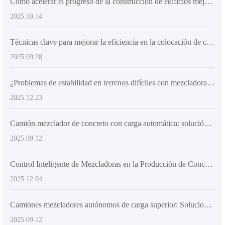
Cómo acelerar el progreso de la construcción de edificios mejorando la flexibilidad de los mezcladores de concreto: Casos y análisis de datos
2025.10.14
Técnicas clave para mejorar la eficiencia en la colocación de concreto: diseño flexible de camiones mezcladores AS-2.6
2025.09.28
¿Problemas de estabilidad en terrenos difíciles con mezcladoras de hormigón? Tecnología anti-deslizamiento con neumáticos industriales y chasis articulado
2025.12.23
Camión mezclador de concreto con carga automática: solución ideal para obras rurales y urbanas
2025.09.12
Control Inteligente de Mezcladoras en la Producción de Concreto: Análisis Práctico de Retroalimentación de Velocidad y Uniformidad de Mezcla
2025.12.04
Camiones mezcladores autónomos de carga superior: Soluciones eficientes para la construcción en Asia y Oceanía
2025.09.12