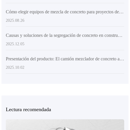
Cómo elegir equipos de mezcla de concreto para proyectos de construcción grandes y medianos: factores clave y guía de selección
2025.08.26
Causas y soluciones de la segregación de concreto en construcciones rurales: un enfoque sistemático desde la proporción de materiales hasta el mantenimiento de equipos
2025.12.05
Presentación del producto: El camión mezclador de concreto autoloading AIMIX AS-2.6 con alta flexibilidad mejora la eficiencia de la construcción en el sitio de obra
2025.10.02
Lectura recomendada