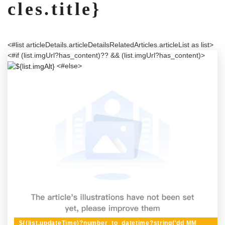
cles.title}
<#list articleDetails.articleDetailsRelatedArticles.articleList as list>
<#if (list.imgUrl?has_content)?? && (list.imgUrl?has_content)>
<#else>
${(list.updateTime)?number_to_datetime?string('dd MM